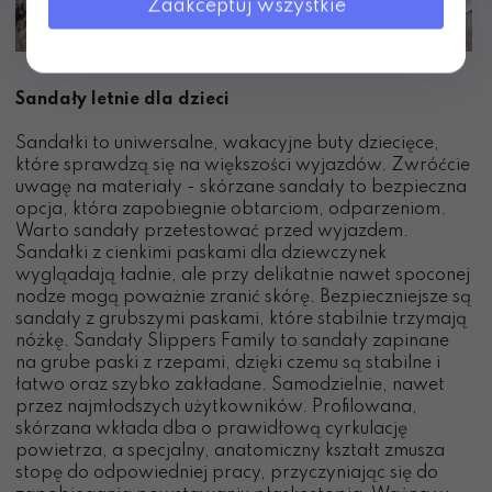
Zaakceptuj wszystkie
Sandały letnie dla dzieci
Sandałki to uniwersalne, wakacyjne buty dziecięce,
które sprawdzą się na większości wyjazdów. Zwróćcie
uwagę na materiały - skórzane sandały to bezpieczna
opcja, która zapobiegnie obtarciom, odparzeniom.
Warto sandały przetestować przed wyjazdem.
Sandałki z cienkimi paskami dla dziewczynek
wygląadają ładnie, ale przy delikatnie nawet spoconej
nodze mogą poważnie zranić skórę. Bezpieczniejsze są
sandały z grubszymi paskami, które stabilnie trzymają
nóżkę. Sandały Slippers Family to sandały zapinane
na grube paski z rzepami, dzięki czemu są stabilne i
łatwo oraz szybko zakładane. Samodzielnie, nawet
przez najmłodszych użytkowników. Profilowana,
skórzana wkłada dba o prawidłową cyrkulację
powietrza, a specjalny, anatomiczny kształt zmusza
stopę do odpowiedniej pracy, przyczyniając się do