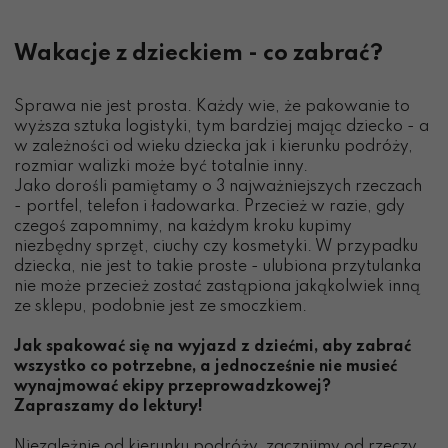
Wakacje z dzieckiem - co zabrać?
Sprawa nie jest prosta. Każdy wie, że pakowanie to
wyższa sztuka logistyki, tym bardziej mając dziecko - a
w zależności od wieku dziecka jak i kierunku podróży,
rozmiar walizki może być totalnie inny.
Jako dorośli pamiętamy o 3 najważniejszych rzeczach
- portfel, telefon i ładowarka. Przecież w razie, gdy
czegoś zapomnimy, na każdym kroku kupimy
niezbędny sprzęt, ciuchy czy kosmetyki. W przypadku
dziecka, nie jest to takie proste - ulubiona przytulanka
nie może przecież zostać zastąpiona jakąkolwiek inną
ze sklepu, podobnie jest ze smoczkiem.
Jak spakować się na wyjazd z dziećmi, aby zabrać
wszystko co potrzebne, a jednocześnie nie musieć
wynajmować ekipy przeprowadzkowej?
Zapraszamy do lektury!
Niezależnie od kierunku podróży, zacznijmy od rzeczy