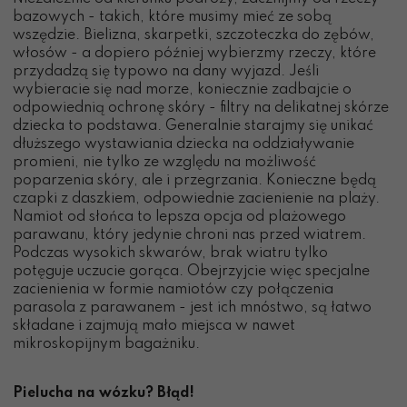
bazowych - takich, które musimy mieć ze sobą
wszędzie. Bielizna, skarpetki, szczoteczka do zębów,
włosów - a dopiero później wybierzmy rzeczy, które
przydadzą się typowo na dany wyjazd. Jeśli
wybieracie się nad morze, koniecznie zadbajcie o
odpowiednią ochronę skóry - filtry na delikatnej skórze
dziecka to podstawa. Generalnie starajmy się unikać
dłuższego wystawiania dziecka na oddziaływanie
promieni, nie tylko ze względu na możliwość
poparzenia skóry, ale i przegrzania. Konieczne będą
czapki z daszkiem, odpowiednie zacienienie na plaży.
Namiot od słońca to lepsza opcja od plażowego
parawanu, który jedynie chroni nas przed wiatrem.
Podczas wysokich skwarów, brak wiatru tylko
potęguje uczucie gorąca. Obejrzyjcie więc specjalne
zacienienia w formie namiotów czy połączenia
parasola z parawanem - jest ich mnóstwo, są łatwo
składane i zajmują mało miejsca w nawet
mikroskopijnym bagażniku.
Pielucha na wózku? Błąd!