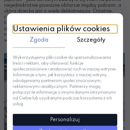
niejednokrotnie poważne obtarcie między palcami, a
skóra dziecka jest o wiele delikatniejsza. Ostatnie,
czego byśmy chcieli na wyjeździe, to obtarcie w tak
kluczowym miejscu, które uniemożliwia wygodne
Ustawienia plików cookies
spacery i które skończyć się może zakażeniem, jeśli
narażone jest na kontakt z piachem, czy brudną
Zgoda
Szczegóły
wodą.
Wykorzystujemy pliki cookie do spersonalizowania
treści i reklam, aby oferować funkcje
społecznościowe i analizować ruch w naszej witrynie.
Informacje o tym, jak korzystasz z naszej witryny,
udostępniamy partnerom społecznościowym,
reklamowym i analitycznym. Partnerzy mogą
połączyć te informacje z innymi danymi otrzymanymi
od Ciebie lub uzyskanymi podczas korzystania z ich
usług.
Personalizuj