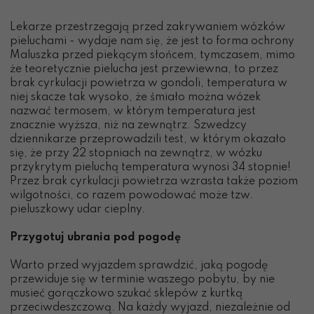
Lekarze przestrzegają przed zakrywaniem wózków
pieluchami - wydaje nam się, że jest to forma ochrony
Maluszka przed piekącym słońcem, tymczasem, mimo
że teoretycznie pielucha jest przewiewna, to przez
brak cyrkulacji powietrza w gondoli, temperatura w
niej skacze tak wysoko, że śmiało można wózek
nazwać termosem, w którym temperatura jest
znacznie wyższa, niż na zewnątrz. Szwedzcy
dziennikarze przeprowadzili test, w którym okazało
się, że przy 22 stopniach na zewnątrz, w wózku
przykrytym pieluchą temperatura wynosi 34 stopnie!
Przez brak cyrkulacji powietrza wzrasta także poziom
wilgotności, co razem powodować może tzw.
pieluszkowy udar cieplny.
Przygotuj ubrania pod pogodę
Warto przed wyjazdem sprawdzić, jaką pogodę
przewiduje się w terminie waszego pobytu, by nie
musieć gorączkowo szukać sklepów z kurtką
przeciwdeszczową. Na każdy wyjazd, niezależnie od