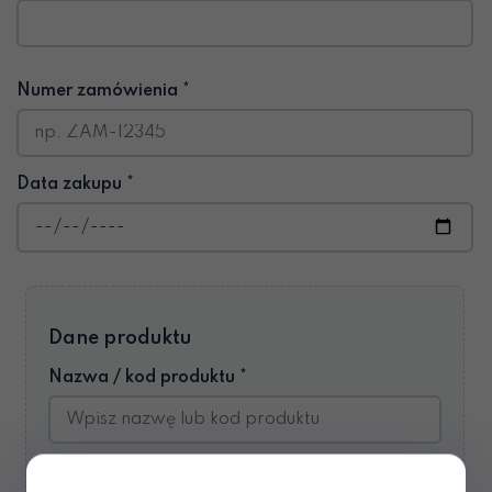
Numer zamówienia *
Data zakupu *
Dane produktu
Nazwa / kod produktu *
Ilość *