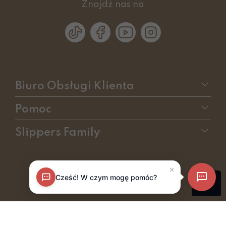
Znajdź nas na
Biuro Obsługi Klienta
Pomoc
Slippers Family
sklep internetowy
RedCart.pl