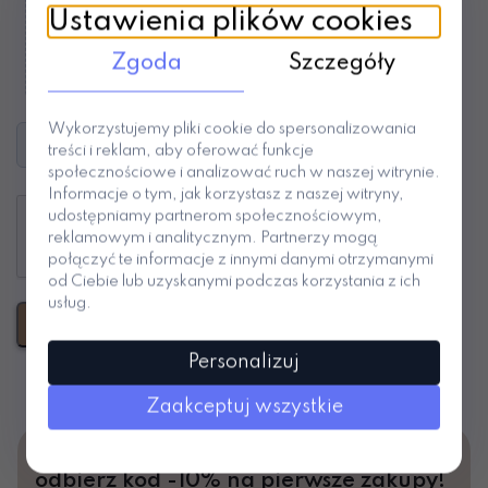
Ustawienia plików cookies
Zgoda
Szczegóły
Wykorzystujemy pliki cookie do spersonalizowania
+ Dodaj kolejny produkt
treści i reklam, aby oferować funkcje
społecznościowe i analizować ruch w naszej witrynie.
Informacje o tym, jak korzystasz z naszej witryny,
udostępniamy partnerom społecznościowym,
reklamowym i analitycznym. Partnerzy mogą
połączyć te informacje z innymi danymi otrzymanymi
od Ciebie lub uzyskanymi podczas korzystania z ich
usług.
POTWIERDŹ ODSTĄPIENIE OD UMOWY
Personalizuj
Zaakceptuj wszystkie
Dołącz dziś do naszego newslettera i
odbierz kod -10% na pierwsze zakupy!