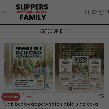
0
KATEGORIE
Promocja
- 50%
"Jak budować pewność siebie u dziecka