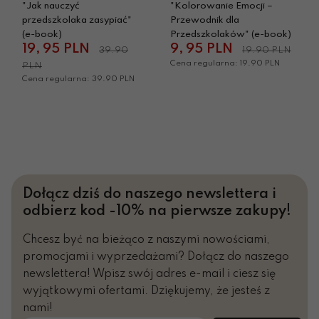
"Jak nauczyć
"Kolorowanie Emocji –
co robić, gdy rodzic nie ma siły –
przedszkolaka zasypiać"
Przewodnik dla
zmęczenie, złość i poczucie winy
(e-book)
Przedszkolaków" (e-book)
19,
95
PLN
9,
95
PLN
39.90
19.90 PLN
Każdy rozdział zawiera:
Cena regularna: 19.90 PLN
PLN
✔ krótkie wyjaśnienie
Cena regularna: 39.90 PLN
✔ konkretne przykłady
✔ proste ćwiczenia do wykorzystania od razu
Dla kogo jest ten e-book?
✔ dla rodziców dzieci w wieku 3–6 lat
✔ dla mam i ojców, którzy chcą wychowywać
Dołącz dziś do naszego newslettera i
spokojnie i świadomie
odbierz kod -10% na pierwsze zakupy!
✔ dla rodziców dzieci wrażliwych, nieśmiałych
lub emocjonalnych
Chcesz być na bieżąco z naszymi nowościami,
✔ dla tych, którzy chcą budować pewność
promocjami i wyprzedażami? Dołącz do naszego
siebie
bez krzyku i zawstydzania
newslettera! Wpisz swój adres e-mail i ciesz się
wyjątkowymi ofertami. Dziękujemy, że jesteś z
Format:
PDF (66 stron)
nami!
Dostęp:
natychmiast po zakupie