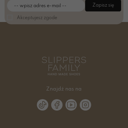
Możliwość druku:
tak
Zapisz się
-- wpisz adres e-mail --
Fragment poradnika:
Akceptujesz zgode
Czym naprawdę jest pewność siebie u dziecka
w wieku 3–6 lat
(i dlaczego wielu dorosłych myli ją z odwagą)
Kiedy mówimy „pewność siebie”, większość
dorosłych ma przed oczami obraz dziecka,
które:
bez wahania wchodzi do nowej grupy,
Znajdź nas na
głośno mówi o swoich potrzebach,
nie boi się wystąpień,
chętnie pokazuje, co potrafi.