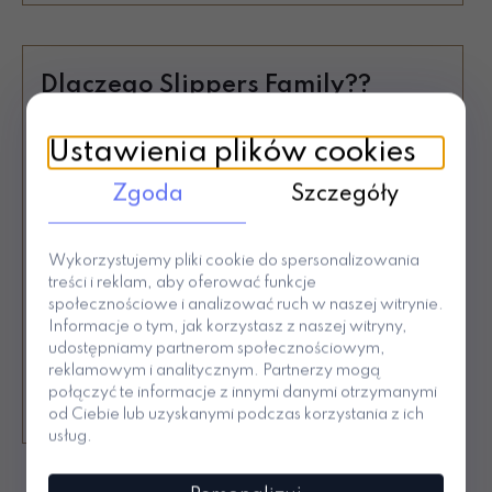
Co wyróżnia ten e-book?
Dlaczego Slippers Family??
napisany
prostym, ciepłym językiem
– bez
żargonu psychologicznego
Ustawienia plików cookies
Polecane przez Fizjoterapeutów
oparty na realnych sytuacjach z życia
rodzinnego
Polski produkt
Zgoda
Szczegóły
Darmowa dostawa od 99 zł
normalizuje trudności rodzica („jeśli jesteś
zmęczony – to w porządku”)
Nr 1 wśród kapci do przedszkola
Wykorzystujemy pliki cookie do spersonalizowania
treści i reklam, aby oferować funkcje
Płatność PayPo za 30 dni
skupia się na
relacji
, nie na „naprawianiu
społecznościowe i analizować ruch w naszej witrynie.
dziecka”
30 dni na zwrot
Informacje o tym, jak korzystasz z naszej witryny,
udostępniamy partnerom społecznościowym,
Ponad 10 lat na rynku
W środku znajdziesz m.in.:
reklamowym i analitycznym. Partnerzy mogą
połączyć te informacje z innymi danymi otrzymanymi
Sprzedaż ponad 537 tys par
czym naprawdę jest pewność siebie u
od Ciebie lub uzyskanymi podczas korzystania z ich
dziecka 3–6 lat (i dlaczego nie jest tym, co
usług.
myśli większość dorosłych)