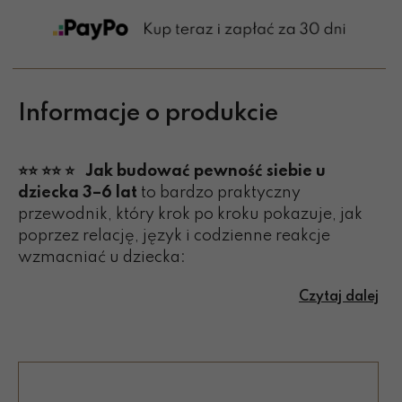
Informacje o produkcie
⭐️⭐️ ⭐️⭐️ ⭐️ Jak budować pewność siebie u
dziecka 3–6 lat
to bardzo praktyczny
przewodnik, który krok po kroku pokazuje, jak
poprzez relację, język i codzienne reakcje
wzmacniać u dziecka:
poczucie własnej wartości,
Czytaj dalej
odporność emocjonalną,
samodzielność i sprawczość,
bezpieczeństwo w relacjach z innymi.