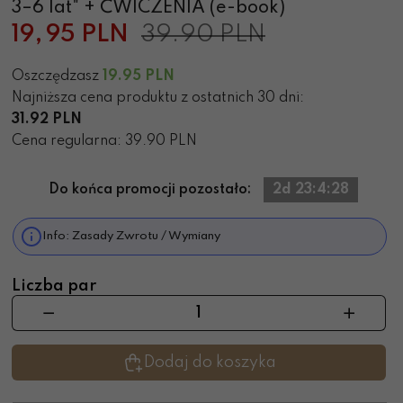
3–6 lat" + ĆWICZENIA (e-book)
19,
95
PLN
39.90 PLN
Oszczędzasz
19.95
PLN
Najniższa cena produktu z ostatnich 30 dni:
31.92 PLN
Cena regularna: 39.90 PLN
Do końca promocji pozostało:
2d 23:4:28
Info: Zasady Zwrotu / Wymiany
Liczba par
Dodaj do koszyka