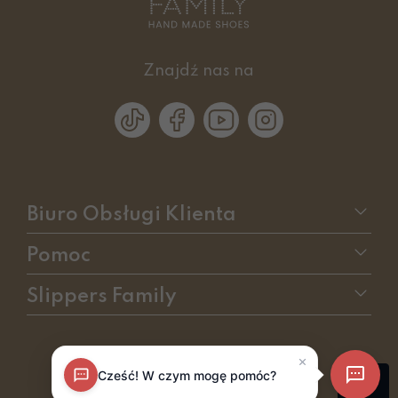
Znajdź nas na
Biuro Obsługi Klienta
Pomoc
Slippers Family
sklep internetowy
RedCart.pl