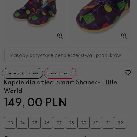
Zasoby dotyczące bezpieczeństwa i produktów
darmowa dostawa
nowa kolekcja
Kapcie dla dzieci Smart Shapes- Little
World
149,
00
PLN
23
24
25
26
27
28
29
30
31
32