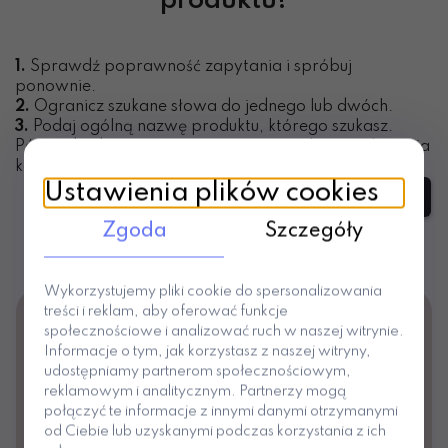
produktu!
1.
Sprawdź poprawność zapytania i spróbuj
ponownie.
2.
Ogranicz szukane słowa do jednego lub dwóch.
3.
Podaj ogólną nazwę produktu, którego szukasz.
Później będziesz mógł ograniczyć wyniki wyszukiwania
korzystając z zaawansowanych filtrów.
Ustawienia plików cookies
szukanie zaawansowane
Zgoda
Szczegóły
Wykorzystujemy pliki cookie do spersonalizowania
treści i reklam, aby oferować funkcje
Dołącz dziś do naszego newslettera i
społecznościowe i analizować ruch w naszej witrynie.
odbierz kod -10% na pierwsze zakupy!
Informacje o tym, jak korzystasz z naszej witryny,
udostępniamy partnerom społecznościowym,
Chcesz być na bieżąco z naszymi nowościami,
reklamowym i analitycznym. Partnerzy mogą
promocjami i wyprzedażami? Dołącz do naszego
połączyć te informacje z innymi danymi otrzymanymi
newslettera! Wpisz swój adres e-mail i ciesz się
od Ciebie lub uzyskanymi podczas korzystania z ich