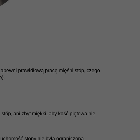
apewni prawidłową pracę mięśni stóp, czego
).
stóp, ani zbyt miękki, aby kość piętowa nie
 ruchomość stopy nie była ograniczona.