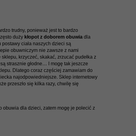
ardzo trudny, ponieważ jest to bardzo
zęsto duży
kłopot z doborem obuwia
dla
u postawy ciała naszych dzieci są
sklepie obuwniczym nie zawsze z nami
e sklepu, krzyczeć, skakać, zrzucać pudełka z
e są strasznie głodne… I mogę tak jeszcze
klepu. Dlatego coraz częściej zamawiam do
ziecka najodpowiedniejsze. Sklep internetowy
że przeszło się kilka razy, chwilę się
obuwia dla dzieci, zatem mogę je polecić z