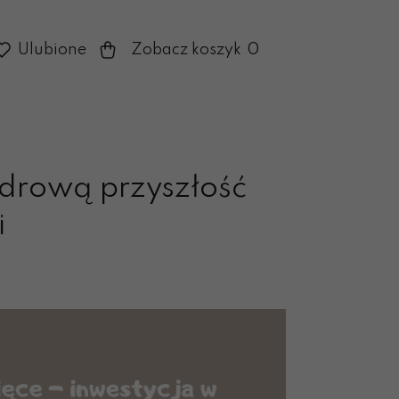
0
Ulubione
Zobacz koszyk
zdrową przyszłość
i