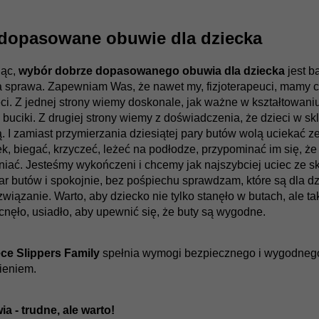
dopasowane obuwie dla dziecka
ąc,
wybór dobrze dopasowanego obuwia dla dziecka
jest b
 sprawa. Zapewniam Was, że nawet my, fizjoterapeuci, mamy c
ci. Z jednej strony wiemy doskonale, jak ważne w kształtowani
buciki. Z drugiej strony wiemy z doświadczenia, że dzieci w 
. I zamiast przymierzania dziesiątej pary butów wolą uciekać z
ek, biegać, krzyczeć, leżeć na podłodze, przypominać im się, ż
iać. Jesteśmy wykończeni i chcemy jak najszybciej uciec ze s
ar butów i spokojnie, bez pośpiechu sprawdzam, które są dla d
związanie. Warto, aby dziecko nie tylko stanęło w butach, ale tak
cnęło, usiadło, aby upewnić się, że buty są wygodne.
ęce Slippers Family
spełnia wymogi bezpiecznego i wygodnego 
ieniem.
 - trudne, ale warto!