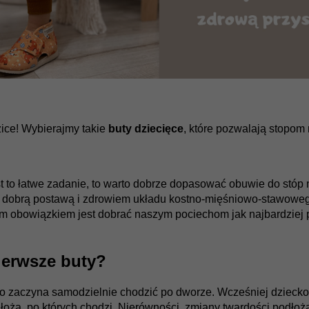
ice! Wybierajmy takie
buty dziecięce
, które pozwalają stopom 
est to łatwe zadanie, to warto dobrze dopasować obuwie do stó
 dobrą postawą i zdrowiem układu kostno-mięśniowo-stawowego
m obowiązkiem jest dobrać naszym pociechom jak najbardziej p
ierwsze buty?
o zaczyna samodzielnie chodzić po dworze. Wcześniej dzieck
łoża, po których chodzi. Nierówności, zmiany twardości podłoża