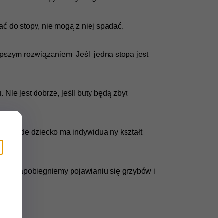
ć do stopy, nie mogą z niej spadać.
epszym rozwiązaniem. Jeśli jedna stopa jest
Nie jest dobrze, jeśli buty będą zbyt
i. Każde dziecko ma indywidualny kształt
hać”, zapobiegniemy pojawianiu się grzybów i