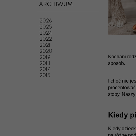
ARCHIWUM
2026
2025
2024
2022
2021
2020
Kochani rodz
2019
sposób.
2018
2017
2015
I choć nie j
procentować
stopy. Naszy
Kiedy p
Kiedy dzieck
na różne pod