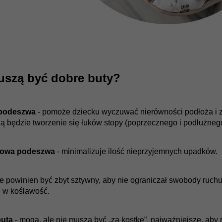
uszą być dobre buty?
 podeszwa
- pomoże dziecku wyczuwać nierówności podłoża i z
 będzie tworzenie się łuków stopy (poprzecznego i podłużnego
gowa podeszwa
- minimalizuje ilość nieprzyjemnych upadków.
ie powinien być zbyt sztywny, aby nie ograniczał swobody ruchu 
ę w koślawość.
uta
- mogą, ale nie muszą być „za kostkę”, najważniejsze, aby