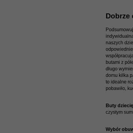
Dobrze 
Podsumowuj
indywidualna
naszych dzie
odpowiednie 
współpracują
butami z pół
długo wymien
domu kilka p
to idealne ro
pobawiło, ku
Buty dzieci
czystym sum
Wybór obuwia