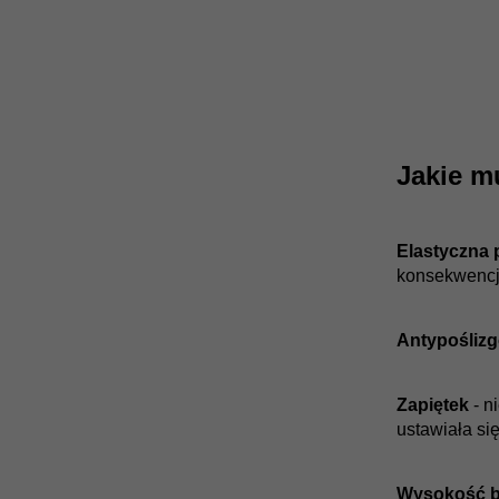
Jakie m
Elastyczna
konsekwencją
Antypośliz
Zapiętek
- n
ustawiała si
Wysokość b