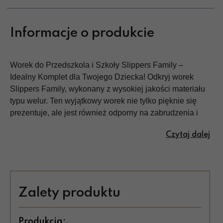
Informacje o produkcie
Worek do Przedszkola i Szkoły Slippers Family –
Idealny Komplet dla Twojego Dziecka! Odkryj worek
Slippers Family, wykonany z wysokiej jakości materiału
typu welur. Ten wyjątkowy worek nie tylko pięknie się
prezentuje, ale jest również odporny na zabrudzenia i
przemoczenia, co czyni go idealnym wyborem do
Czytaj dalej
przedszkola i szkoły. Perfekcyjnie komponuje się z
kapciami w tym samym wzorze, tworząc świetny zestaw.
Dzięki automatycznym zapięciom, przechowywanie i
transport bucików są szybkie i wygodne. Wybierz
Slippers Family i zapewnij swojemu dziecku styl oraz
Zalety produktu
komfort na co dzień
Produkcja: