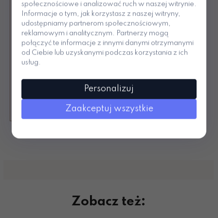
społecznościowe i analizować ruch w naszej witrynie.
Polski produkt
Informacje o tym, jak korzystasz z naszej witryny,
Darmowa dostawa od 99 zł
udostępniamy partnerom społecznościowym,
reklamowym i analitycznym. Partnerzy mogą
Nr 1 wśród kapci do przedszkola
połączyć te informacje z innymi danymi otrzymanymi
od Ciebie lub uzyskanymi podczas korzystania z ich
Płatność PayPo za 30 dni
usług.
30 dni na zwrot
Ponad 10 lat na rynku
Personalizuj
Sprzedaż ponad 537 tys par
Zaakceptuj wszystkie
Zobacz też: