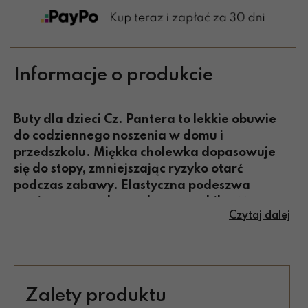
Informacje o produkcie
Buty dla dzieci Cz. Pantera to lekkie obuwie
do codziennego noszenia w domu i
przedszkolu. Miękka cholewka dopasowuje
się do stopy, zmniejszając ryzyko otarć
podczas zabawy. Elastyczna podeszwa
wspiera naturalny ruch oraz stabilność na
Czytaj dalej
gładkich powierzchniach. Oddychające
wnętrze pomaga utrzymać komfort przez
wiele godzin. Wzór inspirowany panterą
dodaje charakteru i zachęca do
samodzielnego zakładania. Praktyczne
Zalety produktu
zapięcie ułatwia szybkie dopasowanie.