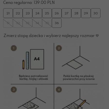
Cena regularna: 139.00 PLN
21
22
23
24
25
26
27
28
29
30
31
32
33
34
35
36
Zmierz stopę dziecka i wybierz najlepszy rozmiar 💛