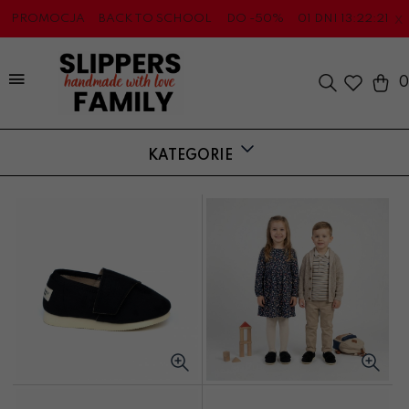
x
PROMOCJA
BACK TO SCHOOL
DO -50%
01
DNI
13
:
22
:
21
0
KATEGORIE