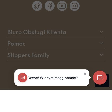
Biuro Obsługi Klienta
Pomoc
Slippers Family
sklep internetowy
RedCart.pl