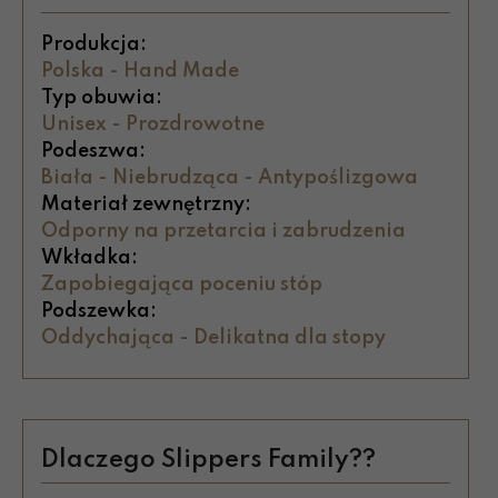
Model Cz Pantera łączy estetykę z
funkcjonalnością, dlatego sprawdzi się
Produkcja:
podczas nauki, zabawy i odpoczynku,
Polska - Hand Made
zapewniając wygodę oraz bezpieczny krok
Typ obuwia:
każdego dnia. Materiały przyjazne skórze
Unisex - Prozdrowotne
wspierają higienę stóp, a solidne
Podeszwa:
wykończenie ułatwia pielęgnację i
Biała - Niebrudząca - Antypoślizgowa
utrzymanie porządku w szatni. To praktyczny
Materiał zewnętrzny:
wybór dla rodziców dbających o zdrowy
Odporny na przetarcia i zabrudzenia
rozwój. Sprawdzi się przez cały rok w
Wkładka:
codziennym użytkowaniu dziecka zawsze i
Zapobiegająca poceniu stóp
komfort na co dzień.
Podszewka:
Oddychająca - Delikatna dla stopy
Dlaczego Slippers Family??