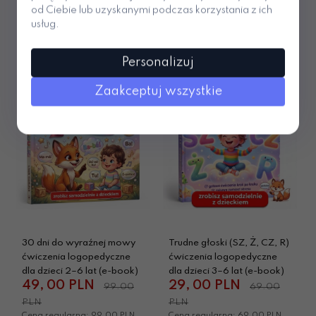
Zobacz też:
od Ciebie lub uzyskanymi podczas korzystania z ich
usług.
Personalizuj
PROMOCJA
- 51%
PROMOCJA
- 58%
Zaakceptuj wszystkie
30 dni do wyraźnej mowy
Trudne głoski (SZ, Ż, CZ, R)
ćwiczenia logopedyczne
ćwiczenia logopedyczne
dla dzieci 2–6 lat (e-book)
dla dzieci 3–6 lat (e-book)
49,
00
PLN
29,
00
PLN
99.00
69.00
PLN
PLN
Cena regularna: 99.00 PLN
Cena regularna: 69.00 PLN