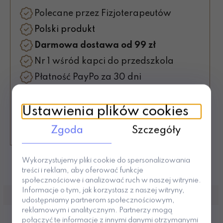
Polecane przez Fizjoterapeutów
Polski produkt
Darmowa dostawa od 99 zł
Nr 1 wśród kapci do przedszkola
Płatność PayPo za 30 dni
30 dni na zwrot
Ponad 10 lat na rynku
Ustawienia plików cookies
Sprzedaż ponad 537 tys par
Zgoda
Szczegóły
Wykorzystujemy pliki cookie do spersonalizowania
treści i reklam, aby oferować funkcje
społecznościowe i analizować ruch w naszej witrynie.
Informacje o tym, jak korzystasz z naszej witryny,
udostępniamy partnerom społecznościowym,
reklamowym i analitycznym. Partnerzy mogą
połączyć te informacje z innymi danymi otrzymanymi