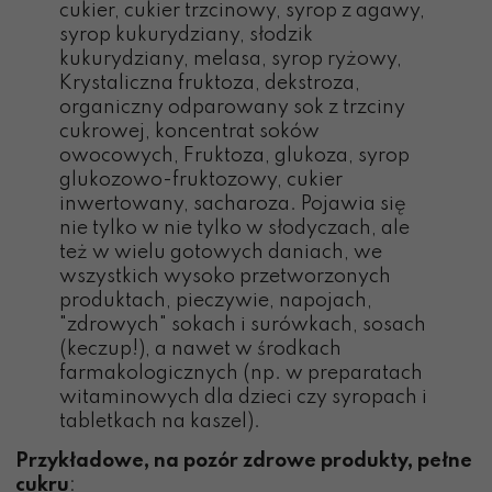
cukier, cukier trzcinowy
,
syrop z agawy
,
syrop kukurydziany, słodzik
kukurydziany, melasa, syrop ryżowy,
Krystaliczna fruktoza, dekstroza,
organiczny odparowany sok z trzciny
cukrowej, koncentrat soków
owocowych, Fruktoza, glukoza,
syrop
glukozowo-fruktozowy
,
cukier
inwertowany
,
sacharoza. Pojawia się
nie tylko w nie tylko w słodyczach, ale
też w wielu gotowych daniach, we
wszystkich wysoko przetworzonych
produktach, pieczywie, napojach,
"zdrowych" sokach i surówkach, sosach
(keczup!), a nawet w środkach
farmakologicznych (np. w preparatach
witaminowych dla dzieci czy syropach i
tabletkach na kaszel).
Przykładowe, na pozór zdrowe produkty, pełne
cukru
: