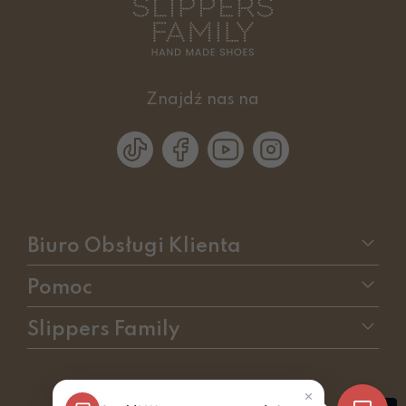
Znajdź nas na
Biuro Obsługi Klienta
Pomoc
Slippers Family
sklep internetowy
RedCart.pl