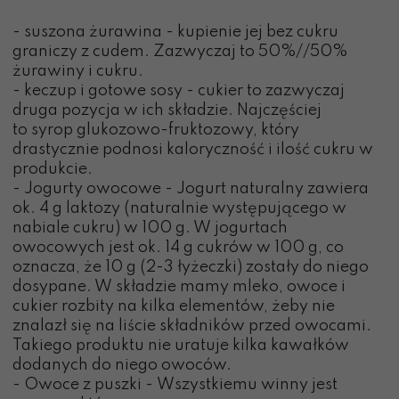
- suszona żurawina - kupienie jej bez cukru
graniczy z cudem. Zazwyczaj to 50%//50%
żurawiny i cukru.
- keczup i gotowe sosy - cukier to zazwyczaj
druga pozycja w ich składzie. Najczęściej
to syrop glukozowo-fruktozowy, który
drastycznie podnosi kaloryczność i ilość cukru w
produkcie.
- Jogurty owocowe - Jogurt naturalny zawiera
ok. 4 g laktozy (naturalnie występującego w
nabiale cukru) w 100 g. W jogurtach
owocowych jest ok. 14 g cukrów w 100 g, co
oznacza, że 10 g (2-3 łyżeczki) zostały do niego
dosypane. W składzie mamy mleko, owoce i
cukier rozbity na kilka elementów, żeby nie
znalazł się na liście składników przed owocami.
Takiego produktu nie uratuje kilka kawałków
dodanych do niego owoców.
- Owoce z puszki - Wszystkiemu winny jest