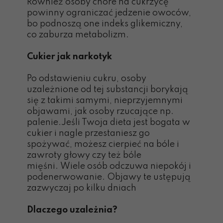
Również osoby chore na cukrzycę
powinny ograniczać jedzenie owoców,
bo podnoszą one indeks glikemiczny,
co zaburza metabolizm.
Cukier jak narkotyk
Po odstawieniu cukru, osoby
uzależnione od tej substancji borykają
się z takimi samymi, nieprzyjemnymi
objawami, jak osoby rzucające np.
palenie.Jeśli Twoja dieta jest bogata w
cukier i nagle przestaniesz go
spożywać, możesz cierpieć na bóle i
zawroty głowy czy też bóle
mięśni. Wiele osób odczuwa niepokój i
podenerwowanie. Objawy te ustępują
zazwyczaj po kilku dniach
Dlaczego uzależnia?