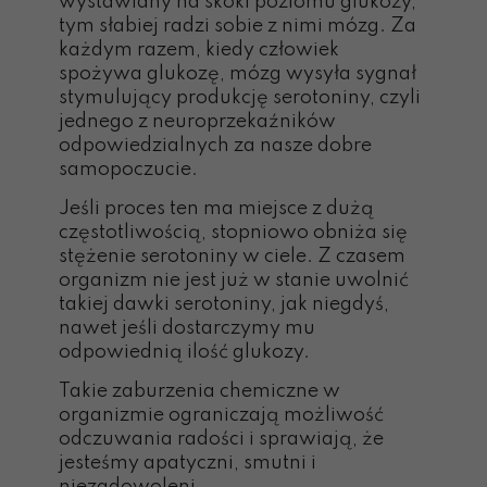
wystawiany na skoki poziomu glukozy,
tym słabiej radzi sobie z nimi mózg. Za
każdym razem, kiedy człowiek
spożywa glukozę, mózg wysyła sygnał
stymulujący produkcję serotoniny, czyli
jednego z neuroprzekaźników
odpowiedzialnych za nasze dobre
samopoczucie.
Jeśli proces ten ma miejsce z dużą
częstotliwością, stopniowo obniża się
stężenie serotoniny w ciele. Z czasem
organizm nie jest już w stanie uwolnić
takiej dawki serotoniny, jak niegdyś,
nawet jeśli dostarczymy mu
odpowiednią ilość glukozy.
Takie zaburzenia chemiczne w
organizmie ograniczają możliwość
odczuwania radości i sprawiają, że
jesteśmy apatyczni, smutni i
niezadowoleni.