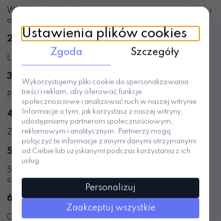
Wnętrze i cholewka powinny przepuszczać powietrze i
odprowadzać wilgoć.
Ustawienia plików cookies
2. Elastyczna podeszwa
Zgoda
Szczegóły
Lekka i miękka konstrukcja poprawia komfort ruchu.
3. Szeroki przód
Wykorzystujemy pliki cookie do spersonalizowania
treści i reklam, aby oferować funkcje
Palce potrzebują przestrzeni do naturalnej pracy.
społecznościowe i analizować ruch w naszej witrynie.
Informacje o tym, jak korzystasz z naszej witryny,
4. Odpowiedni rozmiar
udostępniamy partnerom społecznościowym,
reklamowym i analitycznym. Partnerzy mogą
Zbyt ciasny but zwiększa przegrzewanie.
połączyć te informacje z innymi danymi otrzymanymi
5. Stabilna pięta
od Ciebie lub uzyskanymi podczas korzystania z ich
usług.
Stopa powinna być stabilna, ale nie „zamknięta” w
sztywnej konstrukcji.
Personalizuj
6. Lekkość
Zaakceptuj wszystkie
Ciężkie kapcie szybciej męczą dziecko i zwiększają