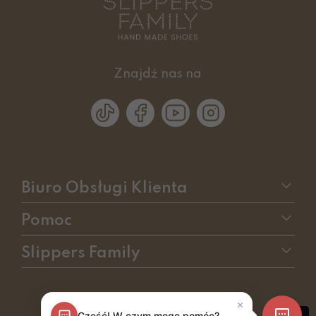
Znajdź nas na
Biuro Obsługi Klienta
Pomoc
Slippers Family
sklep internetowy
RedCart.pl