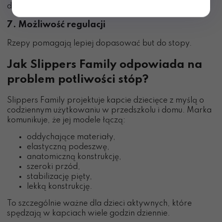
dyskomfort.
7. Możliwość regulacji
Rzepy pomagają lepiej dopasować but do stopy.
Jak Slippers Family odpowiada na
problem potliwości stóp?
Slippers Family projektuje kapcie dziecięce z myślą o
codziennym użytkowaniu w przedszkolu i domu. Marka
komunikuje, że jej modele łączą:
oddychające materiały,
elastyczną podeszwę,
anatomiczną konstrukcję,
szeroki przód,
stabilizację pięty,
lekką konstrukcję.
To szczególnie ważne dla dzieci aktywnych, które
spędzają w kapciach wiele godzin dziennie.