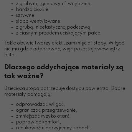
z grubym, „gumowym” wnętrzem,
bardzo ciężkie,
sztywne,
słabo wentylowane,
z grubą, nieelastyczną podeszwą,
z ciasnym przodem uciskającym palce.
Takie obuwie tworzy efekt „zamknięcia” stopy. Wilgoć
nie ma gdzie odparować, więc pozostaje wewnątrz
buta.
Dlaczego oddychające materiały są
tak ważne?
Dziecięca stopa potrzebuje dostępu powietrza. Dobre
materiały pomagają:
odprowadzać wilgoć,
ograniczać przegrzewanie,
zmniejszać ryzyko otarć,
poprawiać komfort,
redukować nieprzyjemny zapach.